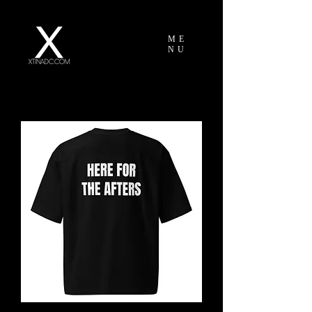
ME
NU