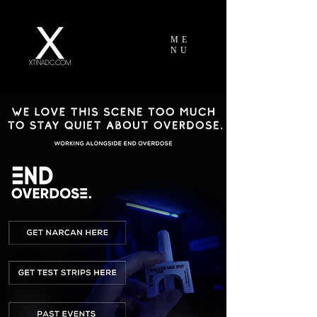
ME
NU